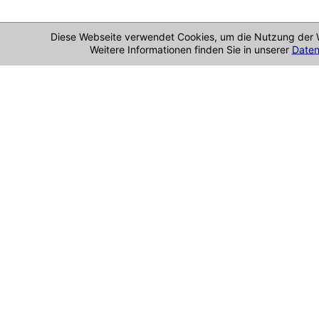
Diese Webseite verwendet Cookies, um die Nutzung der 
Weitere Informationen finden Sie in unserer
Daten
Cookie-Richtlinie
Im
ID: