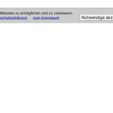
Webseite zu ermöglichen und zu verbessern.
Notwendige akz
schutzerklärung
.
zum Impressum
pressum
|
Datenschutzerklärung
|
Disclaimer
|
Sitemap
| Alle Angaben ohne Ge
 826480 | created: 25.02.2025 14:35