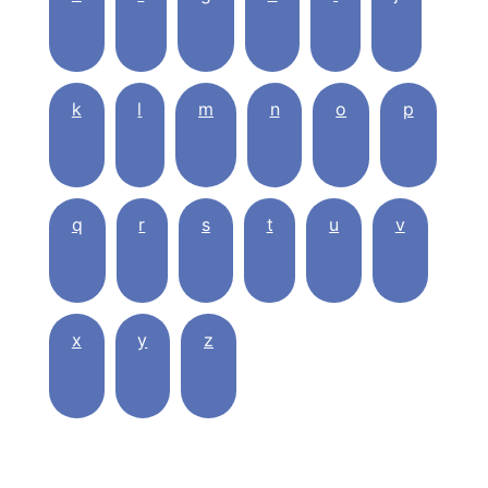
k
l
m
n
o
p
q
r
s
t
u
v
x
y
z